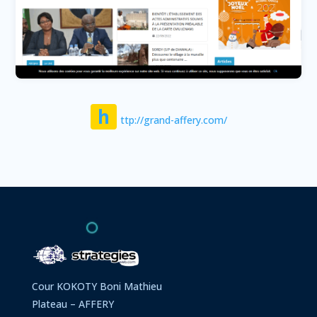
h
ttp://grand-affery.com/
Cour KOKOTY Boni Mathieu
Plateau – AFFERY