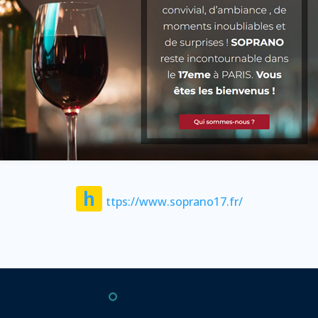
h
ttps://www.soprano17.fr/